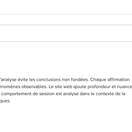
Droit de recevoir dans un
Matt
délai raisonnable une
du p
affectation sur un emploi du
Brun
Le tribunal administratif de
"2 Ca
grade
de l
Versailles a été saisi de la
jugem
situation professionnelle d'un
vous 
adjoint administratif du ministère
dont 
de...
vois-t
l'analyse évite les conclusions non fondées. Chaque affirmation 
énomènes observables. Le site web ajoute profondeur et nuance
e comportement de session est analysé dans le contexte de la 
ques.