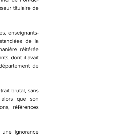
ur titulaire de 
ues, enseignants-
tanciées de la 
anière réitérée 
s, dont il avait 
département de 
ait brutal, sans 
 alors que son 
ns, références 
 une ignorance 