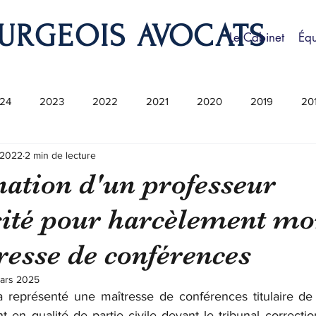
URGEOIS AVOCATS
Le Cabinet
Éq
24
2023
2022
2021
2020
2019
20
. 2022
2 min de lecture
tion d'un professeur
sité pour harcèlement mo
resse de conférences
ars 2025
a représenté une maîtresse de conférences titulaire de l
t en qualité de partie civile devant le tribunal correcti