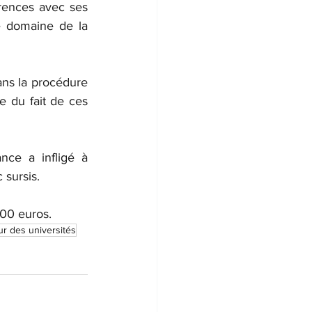
érences avec ses 
e domaine de la 
ans la procédure 
e du fait de ces 
nce a infligé à 
 sursis.
000 euros.
r des universités