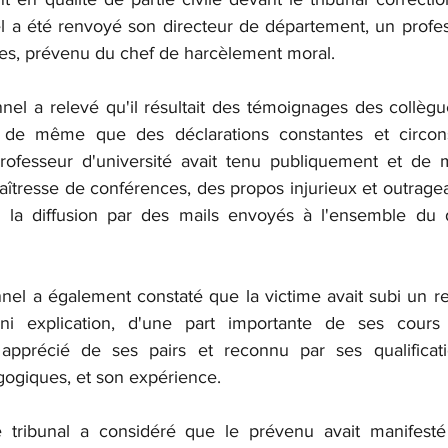
l a été renvoyé son directeur de département, un professe
lles, prévenu du chef de harcèlement moral.
nnel a relevé qu'il résultait des témoignages des collèg
 de même que des déclarations constantes et circons
rofesseur d'université avait tenu publiquement et de m
îtresse de conférences, des propos injurieux et outrageant
ré la diffusion par des mails envoyés à l'ensemble du 
nnel a également constaté que la victime avait subi un retr
ni explication, d'une part importante de ses cours
apprécié de ses pairs et reconnu par ses qualificatio
gogiques, et son expérience.
le tribunal a considéré que le prévenu avait manifesté