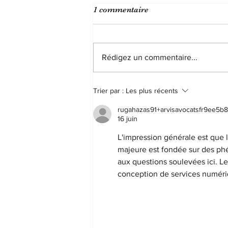
Agression d'un praticien
1 commentaire
hospitalier sur son confrère :
protection fonctionnelle pour
Le tribunal administratif de
ce dernier
Versailles était saisi par le cabinet
Rédigez un commentaire...
de la situation d'un praticien
hospitalier à temps plein, titulaire
au...
Trier par :
Les plus récents
rugahazas91+arvisavocatsfr9ee5b8
16 juin
L'impression générale est que 
majeure est fondée sur des ph
aux questions soulevées ici. L
conception de services numéri