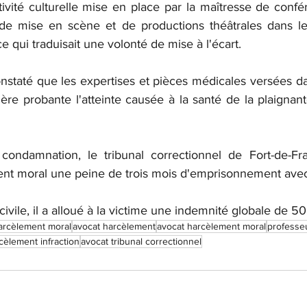
tivité culturelle mise en place par la maîtresse de conf
é de mise en scène et de productions théâtrales dans l
e qui traduisait une volonté de mise à l'écart.
onstaté que les expertises et pièces médicales versées d
ère probante l'atteinte causée à la santé de la plaignant
condamnation, le tribunal correctionnel de Fort-de-Fra
ent moral une peine de trois mois d'emprisonnement avec
 civile, il a alloué à la victime une indemnité globale de 5
arcèlement moral
avocat harcèlement
avocat harcèlement moral
professeu
cèlement infraction
avocat tribunal correctionnel