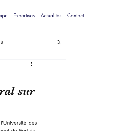
uipe
Expertises
Actualités
Contact
18
ral sur
'Université des 
onnel de Fort-de-