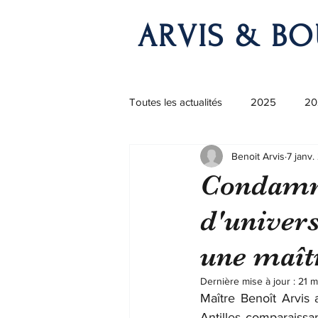
ARVIS & BO
Toutes les actualités
2025
20
Benoit Arvis
7 janv
Condamna
d'univer
une maît
Dernière mise à jour :
21 m
Maître Benoît Arvis 
Antilles comparaissan