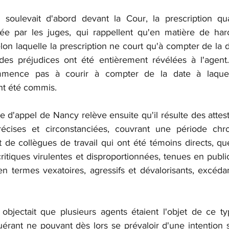
 soulevait d'abord devant la Cour, la prescription qua
tée par les juges, qui rappellent qu'en matière de har
elon laquelle la prescription ne court qu'à compter de la da
 des préjudices ont été entièrement révélées à l'agent. 
mmence pas à courir à compter de la date à laquell
nt été commis.
e d'appel de Nancy relève ensuite qu'il résulte des attest
récises et circonstanciées, couvrant une période chro
 de collègues de travail qui ont été témoins directs, que
critiques virulentes et disproportionnées, tenues en publi
n termes vexatoires, agressifs et dévalorisants, excédan
 
objectait que plusieurs agents étaient l'objet de ce ty
érant ne pouvant dès lors se prévaloir d'une intention s