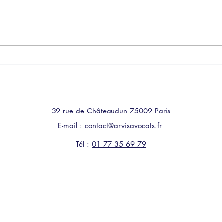
Le tribunal administratif de
"2 Ca
grade
de l
Versailles a été saisi de la
jugem
situation professionnelle d'un
vous 
adjoint administratif du ministère
dont 
de...
vois-t
39 rue de Châteaudun 75009 Paris
E-mail : contact@arvisavocats.fr
Tél :
01 77 35 69 79