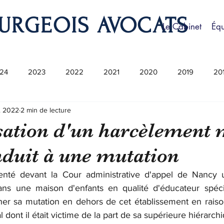
URGEOIS AVOCATS
Le Cabinet
Éq
24
2023
2022
2021
2020
2019
20
v. 2022
2 min de lecture
ation d'un harcèlement 
nduit à une mutation
enté devant la Cour administrative d'appel de Nancy un
dans une maison d'enfants en qualité d'éducateur spécia
her sa mutation en dehors de cet établissement en raiso
dont il était victime de la part de sa supérieure hiérarch