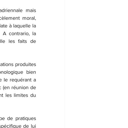
driennale mais 
cèlement moral, 
te à laquelle la 
A contrario, la 
e les faits de 
ations produites 
nologique bien 
 le requérant a 
c (en réunion de 
t les limites du 
pe de pratiques 
pécifique de lui 