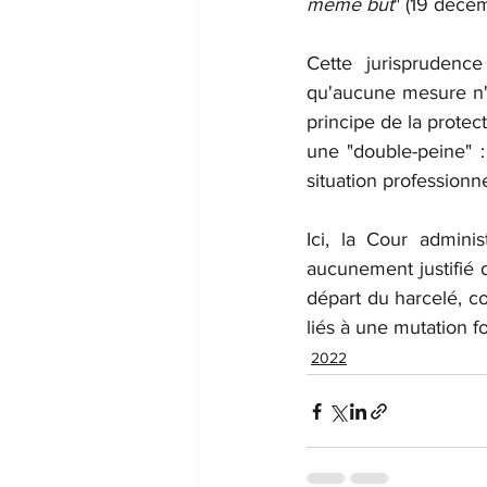
même but
" (19 déce
Cette jurisprudence
qu'aucune mesure n'a 
principe de la protec
une "double-peine" :
situation professionne
Ici, la Cour admini
aucunement justifié d
départ du harcelé, co
liés à une mutation f
2022