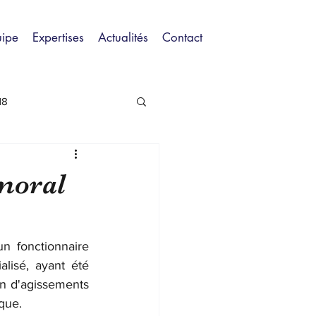
uipe
Expertises
Actualités
Contact
18
moral
 fonctionnaire 
lisé, ayant été 
n d'agissements 
ique.