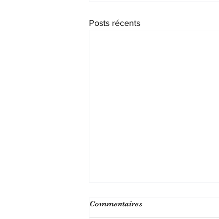
Posts récents
Agression d'un praticien
Commentaires
hospitalier sur son confrère :
protection fonctionnelle pour