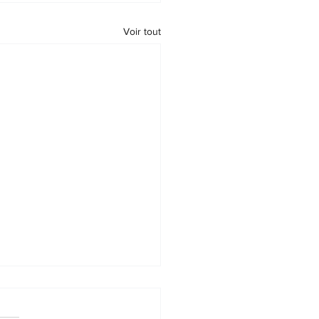
Voir tout
hieu 7:2 - 7:3(A propos
rojet de nomination de
o Lasserre à présidence