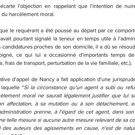
écarte l'objection en rappelant que l'intention de nuir
e du harcèlement moral.
 que le requérant a été poussé au départ par ce comport
 avait pourtant signalé la teneur en temps utile à l'adminis
 candidatures proches de son domicile, il a dû se résoud
oigné, ce qui lui a occasionné d'importants temps de t
e, frais de transport, perturbation de la vie familiale, etc.).
rative d'appel de Nancy a fait application d'une jurispru
 laquelle "
Si la circonstance qu'un agent a subi ou refu
lement moral ne saurait légalement justifier que lui s
on affectation, à sa mutation ou à son détachement, el
administration prenne, à l'égard de cet agent, dans son 
 une telle mesure si aucune autre mesure relevant de sa c
 des auteurs des agissements en cause, n'est de nature