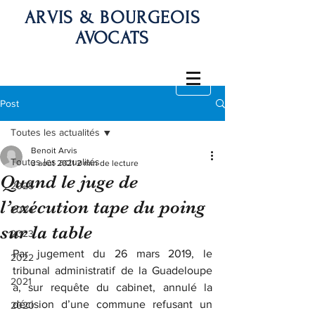
ARVIS & BOURGEOIS
AVOCATS
Post
Toutes les actualités
Benoit Arvis
Toutes les actualités
3 août 2021
2 min de lecture
Quand le juge de
2025
l’exécution tape du poing
2024
sur la table
2023
Par jugement du 26 mars 2019, le 
2022
tribunal administratif de la Guadeloupe 
2021
a, sur requête du cabinet, annulé la 
décision d’une commune refusant un 
2020