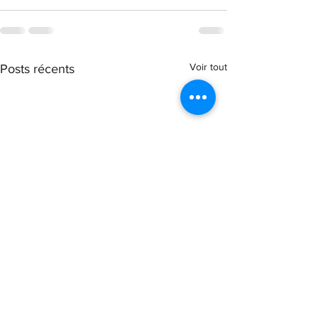
Voir tout
Posts récents
La sanction disciplinaire
Illégalité d'une