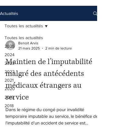
Actualités
Toutes les actualités
Toutes les actualités
Benoit Arvis
2025
21 mars 2025
2 min de lecture
2024
Maintien de l'imputabilité
2023
malgré des antécédents
2022
2021
médicaux étrangers au
2020
service
2019
2018
Dans le régime du congé pour invalidité
temporaire imputable au service, le bénéfice de
l'imputabilité d'un accident de service est...