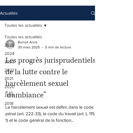
Actualités
Toutes les actualités
Toutes les actualités
Benoit Arvis
2025
30 mars 2025
5 min de lecture
2024
Les progrès jurisprudentiels
2023
de la lutte contre le
2022
2021
harcèlement sexuel
2020
"d'ambiance"
2019
2018
Le harcèlement sexuel est défini, dans le code
pénal (art. 222-33), le code du travail (art. L 1153-
1) et le code général de la fonction...