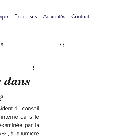
uipe
Expertises
Actualités
Contact
18
s dans
e
dent du conseil 
nterne dans le 
examinée par la 
984, à la lumière 