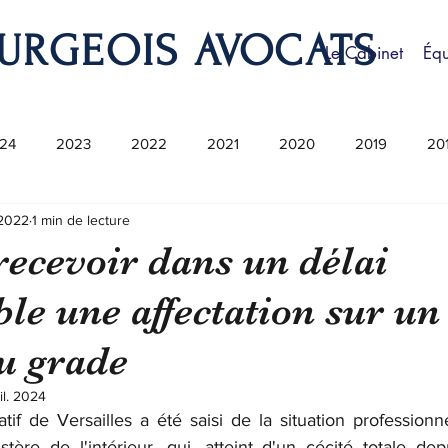
URGEOIS AVOCATS
Le Cabinet
Éq
24
2023
2022
2021
2020
2019
20
. 2022
1 min de lecture
recevoir dans un délai
le une affectation sur un
u grade
uil. 2024
atif de Versailles a été saisi de la situation professionne
stère de l'intérieur, qui, atteint d'un cécité totale dep