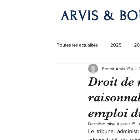
ARVIS & BO
Toutes les actualités
2025
20
Benoit Arvis
17 juil
Droit de 
raisonnab
emploi d
Dernière mise à jour :
15 j
Le tribunal administr
administratif du mini