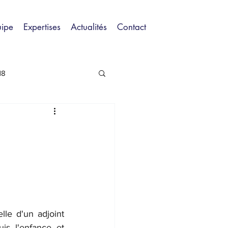
uipe
Expertises
Actualités
Contact
18
lle d'un adjoint 
uis l'enfance et 