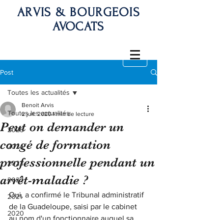
ARVIS & BOURGEOIS
AVOCATS
Post
Toutes les actualités
Benoit Arvis
Toutes les actualités
2 juil. 2020
1 min de lecture
Peut on demander un
2025
congé de formation
2024
professionnelle pendant un
2023
arrêt-maladie ?
2022
Oui, a confirmé le Tribunal administratif 
2021
de la Guadeloupe, saisi par le cabinet 
2020
au nom d'un fonctionnaire auquel sa 